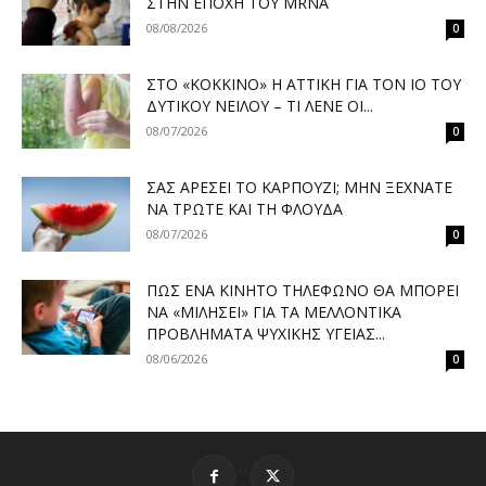
ΣΤΗΝ ΕΠΟΧΉ ΤΟΥ MRNA
08/08/2026
0
ΣΤΟ «ΚΌΚΚΙΝΟ» Η ΑΤΤΙΚΉ ΓΙΑ ΤΟΝ ΙΌ ΤΟΥ
ΔΥΤΙΚΟΎ ΝΕΊΛΟΥ – ΤΙ ΛΈΝΕ ΟΙ...
08/07/2026
0
ΣΑΣ ΑΡΈΣΕΙ ΤΟ ΚΑΡΠΟΎΖΙ; ΜΗΝ ΞΕΧΝΆΤΕ
ΝΑ ΤΡΏΤΕ ΚΑΙ ΤΗ ΦΛΟΎΔΑ
08/07/2026
0
ΠΏΣ ΈΝΑ ΚΙΝΗΤΌ ΤΗΛΈΦΩΝΟ ΘΑ ΜΠΟΡΕΊ
ΝΑ «ΜΙΛΉΣΕΙ» ΓΙΑ ΤΑ ΜΕΛΛΟΝΤΙΚΆ
ΠΡΟΒΛΉΜΑΤΑ ΨΥΧΙΚΉΣ ΥΓΕΊΑΣ...
08/06/2026
0