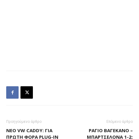
Προηγούμενο άρθρο
Επόμενο άρθρο
ΝΈΟ VW CADDY: ΓΙΑ
ΡΆΓΙΟ ΒΑΓΕΚΆΝΟ –
ΠΡΏΤΗ ΦΟΡΆ PLUG-IN
ΜΠΑΡΤΣΕΛΌΝΑ 1-2: