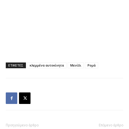
ΕΤΙΚΕΤΕΣ
κλεμμένα αυτοκίνητα
Μενίδι
Ρομά
Προηγούμενο άρθρο
Επόμενο άρθρο