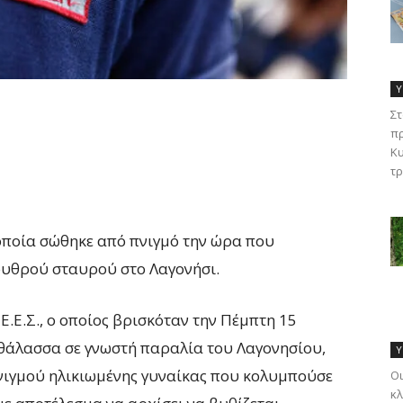
Υ
Στ
πρ
Κυ
τρ
 οποία σώθηκε από πνιγμό την ώρα που
ρυθρού σταυρού στο Λαγονήσι.
.Ε.Σ., ο οποίος βρισκόταν την Πέμπτη 15
η θάλασσα σε γνωστή παραλία του Λαγονησίου,
Υ
νιγμού ηλικιωμένης γυναίκας που κολυμπούσε
Οι
κλ