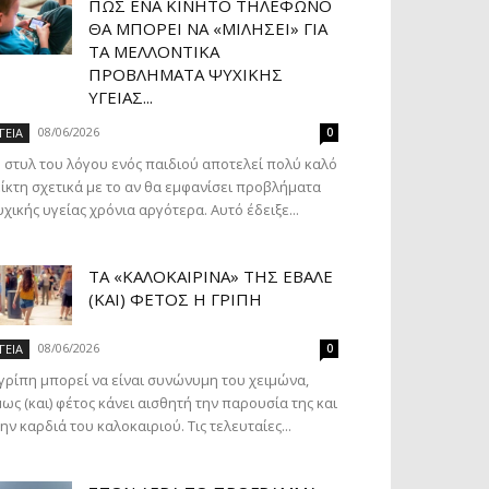
ΠΏΣ ΈΝΑ ΚΙΝΗΤΌ ΤΗΛΈΦΩΝΟ
ΘΑ ΜΠΟΡΕΊ ΝΑ «ΜΙΛΉΣΕΙ» ΓΙΑ
ΤΑ ΜΕΛΛΟΝΤΙΚΆ
ΠΡΟΒΛΉΜΑΤΑ ΨΥΧΙΚΉΣ
ΥΓΕΊΑΣ...
08/06/2026
ΓΕΙΑ
0
 στυλ του λόγου ενός παιδιού αποτελεί πολύ καλό
ίκτη σχετικά με το αν θα εμφανίσει προβλήματα
χικής υγείας χρόνια αργότερα. Αυτό έδειξε...
ΤΑ «ΚΑΛΟΚΑΙΡΙΝΆ» ΤΗΣ ΈΒΑΛΕ
(ΚΑΙ) ΦΈΤΟΣ Η ΓΡΊΠΗ
08/06/2026
ΓΕΙΑ
0
γρίπη μπορεί να είναι συνώνυμη του χειμώνα,
ως (και) φέτος κάνει αισθητή την παρουσία της και
ην καρδιά του καλοκαιριού. Τις τελευταίες...