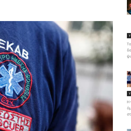
Υ
Το
δε
ψυ
Υ
Η 
όμ
στ