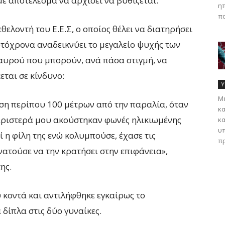
 με αποτέλεσμα να αρχίσει να βυθίζεται.
ηπ
πα
ελοντή του Ε.Ε.Σ, ο οποίος θέλει να διατηρήσει
υτόχρονα αναδεικνύει το μεγαλείο ψυχής των
αυρού που μπορούν, ανά πάσα στιγμή, να
ται σε κίνδυνο:
Υ
Με
η περίπου 100 μέτρων από την παραλία, όταν
κα
αριστερά μου ακούστηκαν φωνές ηλικιωμένης
κα
υπ
 η φίλη της ενώ κολυμπούσε, έχασε τις
πρ
νατούσε να την κρατήσει στην επιφάνεια»,
ης.
ύ κοντά και αντιλήφθηκε εγκαίρως το
 δίπλα στις δύο γυναίκες.