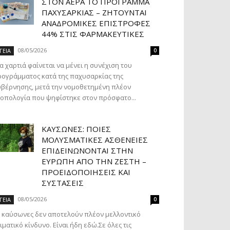
ΣΤΟΝ ΑΈΡΑ ΤΟ ΠΡΌΓΡΑΜΜΑ
ΠΑΧΥΣΑΡΚΊΑΣ – ΖΗΤΟΎΝΤΑΙ
ΑΝΑΔΡΟΜΙΚΈΣ ΕΠΙΣΤΡΟΦΈΣ
44% ΣΤΙΣ ΦΑΡΜΑΚΕΥΤΙΚΈΣ
08/05/2026
ΓΕΙΑ
0
α χαρτιά φαίνεται να μένει η συνέχιση του
ογράμματος κατά της παχυσαρκίας της
βέρνησης, μετά την νομοθετημένη πλέον
οπολογία που ψηφίστηκε στον πρόσφατο...
ΚΑΎΣΩΝΕΣ: ΠΟΙΕΣ
ΜΟΛΥΣΜΑΤΙΚΈΣ ΑΣΘΈΝΕΙΕΣ
ΕΠΙΔΕΙΝΏΝΟΝΤΑΙ ΣΤΗΝ
ΕΥΡΏΠΗ ΑΠΌ ΤΗΝ ΖΈΣΤΗ –
ΠΡΟΕΙΔΟΠΟΙΉΣΕΙΣ ΚΑΙ
ΣΥΣΤΆΣΕΙΣ
08/05/2026
ΓΕΙΑ
0
 καύσωνες δεν αποτελούν πλέον μελλοντικό
ιματικό κίνδυνο. Είναι ήδη εδώ.Σε όλες τις