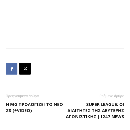
Προηγούμενο άρθρο
Επόμενο άρθρο
H MG ΠΡΟΛΟΓΊΖΕΙ ΤΟ ΝΈΟ
SUPER LEAGUE: ΟΙ
ZS (+VIDEO)
ΔΙΑΙΤΗΤΈΣ ΤΗΣ ΔΕΎΤΕΡΗΣ
ΑΓΩΝΙΣΤΙΚΉΣ | I247 NEWS