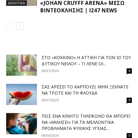
«JOHAN CRUYFF ARENA» ΜΈΣΩ
ΑΘΛΗΤΙΚΑ
ΒΙΝΤΕΟΚΛΉΣΗΣ | I247 NEWS
ΣΤΟ «ΚΌΚΚΙΝΟ» Η ΑΤΤΙΚΉ ΓΙΑ ΤΟΝ ΙΌ ΤΟΥ
ΔΥΤΙΚΟΎ ΝΕΊΛΟΥ – ΤΙ ΛΈΝΕ ΟΙ...
08/07/2026
0
ΣΑΣ ΑΡΈΣΕΙ ΤΟ ΚΑΡΠΟΎΖΙ; ΜΗΝ ΞΕΧΝΆΤΕ
ΝΑ ΤΡΏΤΕ ΚΑΙ ΤΗ ΦΛΟΎΔΑ
08/07/2026
0
ΠΏΣ ΈΝΑ ΚΙΝΗΤΌ ΤΗΛΈΦΩΝΟ ΘΑ ΜΠΟΡΕΊ
ΝΑ «ΜΙΛΉΣΕΙ» ΓΙΑ ΤΑ ΜΕΛΛΟΝΤΙΚΆ
ΠΡΟΒΛΉΜΑΤΑ ΨΥΧΙΚΉΣ ΥΓΕΊΑΣ...
08/06/2026
0