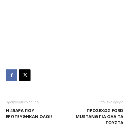
Προηγούμενο άρθρο
Επόμενο άρθρο
H 45ΆΡΑ ΠΟΥ
ΠΡΟΣΕΧΏΣ FORD
ΕΡΩΤΕΎΘΗΚΑΝ ΌΛΟΙ!
MUSTANG ΓΙΑ ΌΛΑ ΤΑ
ΓΟΎΣΤΑ