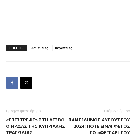
ΕΤΙΚΕΤΕΣ
ασθένειες
θεραπείες
Προηγούμενο άρθρο
Επόμενο άρθρο
«ΕΠΈΣΤΡΕΨΕ» ΣΤΗ ΛΈΣΒΟ
ΠΑΝΣΈΛΗΝΟΣ ΑΥΓΟΎΣΤΟΥ
Ο ΉΡΩΑΣ ΤΗΣ ΚΥΠΡΙΑΚΉΣ
2024: ΠΌΤΕ ΕΊΝΑΙ ΦΈΤΟΣ
ΤΡΑΓΩΔΊΑΣ
ΤΟ «ΦΕΓΓΆΡΙ ΤΟΥ